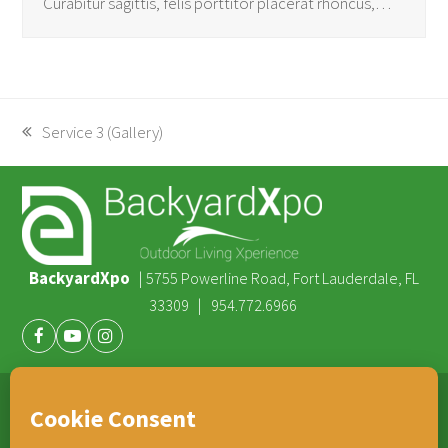
Curabitur sagittis, felis porttitor placerat rhoncus,…
previous
Service 3 (Gallery)
post:
BackyardXpo
|
5755 Powerline Road, Fort Lauderdale, FL
|
33309
954.772.6966
Facebook
Youtube
Instagram
®
TEAM HORNER